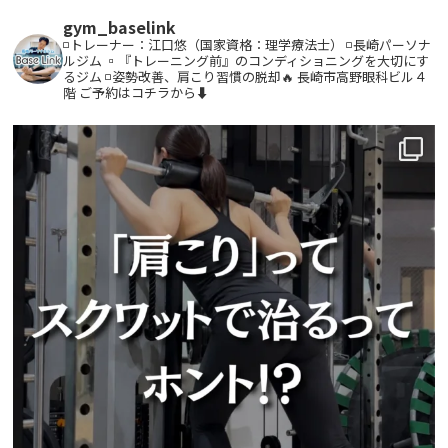
gym_baselink
◽️トレーナー：江口悠（国家資格：理学療法士）
◽️長崎パーソナ
ルジム
▫️『トレーニング前』のコンディショニングを大切にす
るジム
◽️姿勢改善、肩こり習慣の脱却🔥
長崎市高野眼科ビル４
階
ご予約はコチラから⬇️